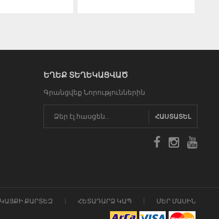
ԵՂԵՔ ՏԵՂԵԿԱՑՎԱԾ
Գրանցվեք Նորություններին
ՀԱՍՏԱՏԵԼ
ԿԱՅՔԻ ՔԱՐՏԵԶ
ՀԵՏԱԴԱՐՁ ԿԱՊ
ՄԵՐ ՄԱՍԻՆ