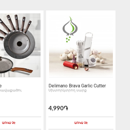
e
Delimano Brava Garlic Cutter
Garl
հավաքածու
Սխտորկտրող սարք
Սխտ
4,990֏
3,9
ԱՌԿԱ ՉԷ
ԱՌԿԱ ՉԷ