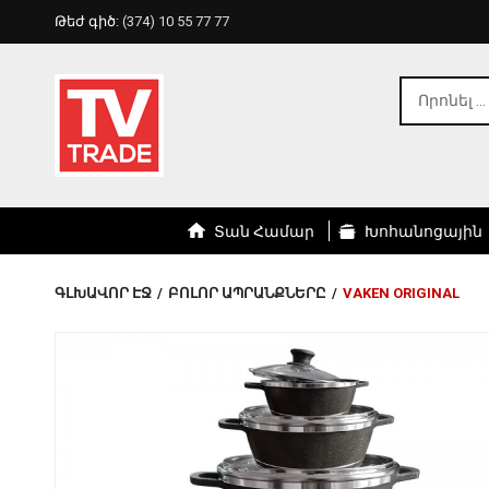
Թեժ գիծ:
(374) 10 55 77 77
Տան Համար
Խոհանոցային
ԳԼԽԱՎՈՐ ԷՋ
/
ԲՈԼՈՐ ԱՊՐԱՆՔՆԵՐԸ
/
VAKEN ORIGINAL