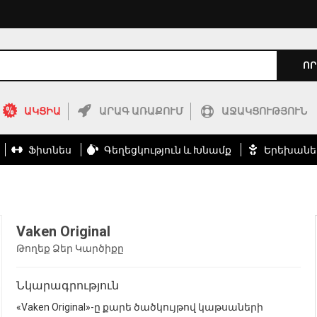
ՈՐ
ԱԿՑԻԱ
ԱՐԱԳ ԱՌԱՔՈՒՄ
ԱՋԱԿՑՈՒԹՅՈՒՆ
Ֆիտնես
Գեղեցկություն ԵՒ Խնամք
Երեխանե
Vaken Original
Թողեք Ձեր Կարծիքը
Նկարագրություն
«Vaken Original»-ը քարե ծածկույթով կաթսաների