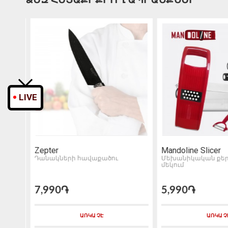
LIVE
Zepter
Mandoline Slicer
Դանակների հավաքածու
Մեխանիկական քերո
մեկում
7,990֏
5,990֏
ԱՌԿԱ ՉԷ
ԱՌԿԱ Չ