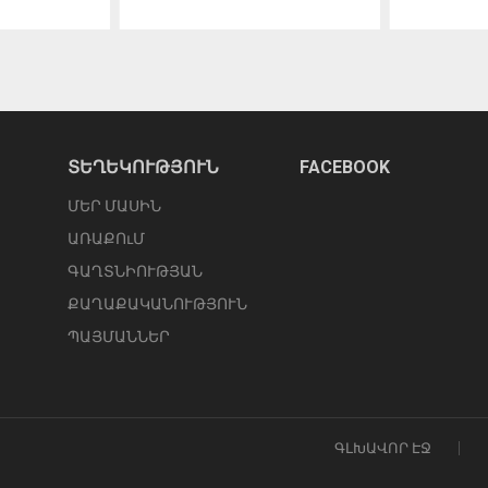
ՏԵՂԵԿՈՒԹՅՈՒՆ
FACEBOOK
ՄԵՐ ՄԱՍԻՆ
ԱՌԱՔՈւՄ
ԳԱՂՏՆԻՈՒԹՅԱՆ
ՔԱՂԱՔԱԿԱՆՈՒԹՅՈՒՆ
ՊԱՅՄԱՆՆԵՐ
ԳԼԽԱՎՈՐ ԷՋ