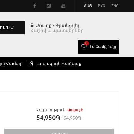
ՀԱՅ
РУС
ENG
Մուտք
Գրանցվել
/
ՈՆՈՒՄ
Հաշիվ և պատվերներ
0
Իմ Զամբյուղը
րի Համար
Լավագույն Վաճառք
Առկայություն:
Առկա չէ
54,950֏
54,950֏