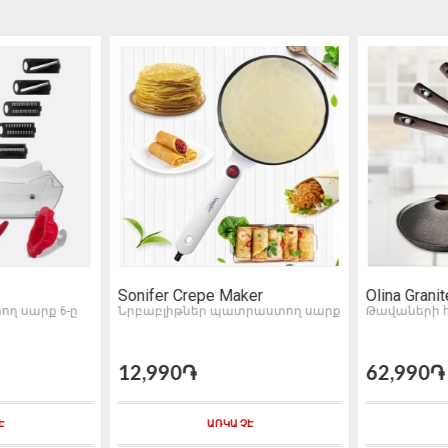
Sonifer Crepe Maker
Olina Granit
ղ սարք 6-ը
Նրբաբլիթներ պատրաստող սարք
Թավաների 
12,990֏
62,990֏
Է
ԱՌԿԱ ՉԷ