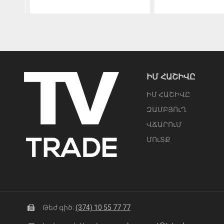
ԻՄ ՀԱՇԻՎԸ
ԻՄ ՀԱՇԻՎԸ
ԶԱՄԲՅՈւՂ
ՎՃԱՐՈւՄ
ՄՈւՏՔ
Թեժ գիծ:
(374) 10 55 77 77