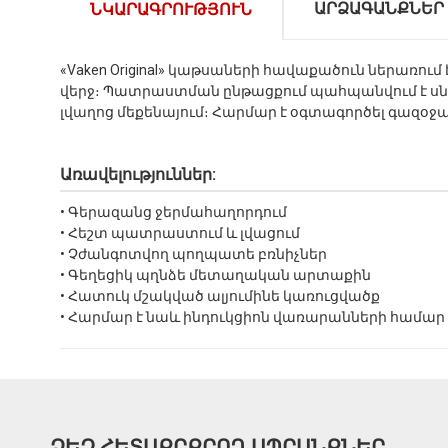
ԱՐՁԱԳԱՆՔՆԵՐ
ՆԿԱՐԱԳՐՈՒԹՅՈՒՆ
«Vaken Original» կաթսաների հավաքածուն ներառու
վերջ։ Պատրաստման ընթացքում պահպանվում է սնուց
լվաղոց մեքենայում։ Հարմար է օգտագործել գազօջ
Առավելություններ:
• Գերազանց ջերմահաղորդում
• Հեշտ պատրաստում և լվացում
• Չժանգոտվող պողպատե բռնիչներ
• Գեղեցիկ պղնձե մետաղական արտաքին
• Հատուկ մշակված ալյումինե կառուցվածք
• Հարմար է նաև ինդուկցիոն վառարանների համար
ՁԵԶ ՀԵՏԱՔՐՔՐՈՂ ԱՊՐԱՆՔՆԵՐ