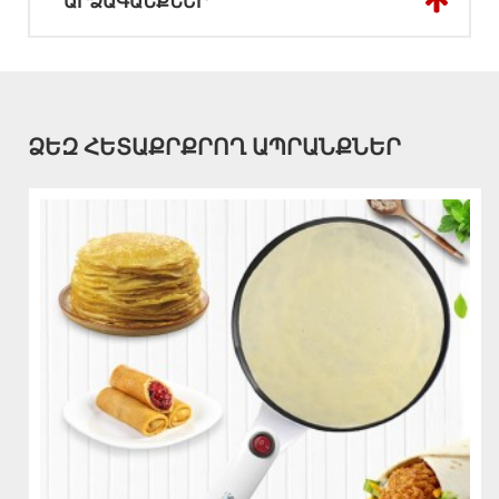
ԱՐՁԱԳԱՆՔՆԵՐ
ՁԵԶ ՀԵՏԱՔՐՔՐՈՂ ԱՊՐԱՆՔՆԵՐ