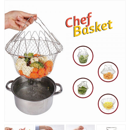
Խոհանոցային
Ֆիտնես
Գեղեցկություն ԵՒ Խնամք
Երեխաների Համար
Լավագույն Վաճառք