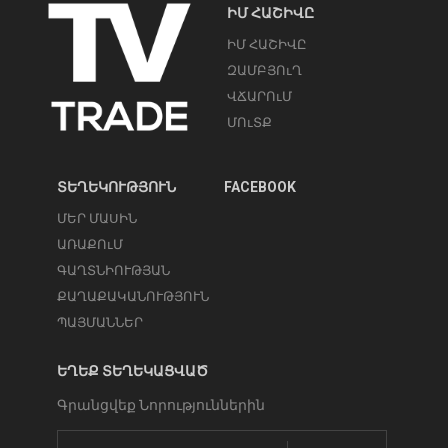
ԻՄ ՀԱՇԻՎԸ
ԻՄ ՀԱՇԻՎԸ
ԶԱՄԲՅՈւՂ
ՎՃԱՐՈւՄ
ՄՈւՏՔ
ՏԵՂԵԿՈՒԹՅՈՒՆ
FACEBOOK
ՄԵՐ ՄԱՍԻՆ
ԱՌԱՔՈւՄ
ԳԱՂՏՆԻՈՒԹՅԱՆ
ՔԱՂԱՔԱԿԱՆՈՒԹՅՈՒՆ
ՊԱՅՄԱՆՆԵՐ
ԵՂԵՔ ՏԵՂԵԿԱՑՎԱԾ
Գրանցվեք Նորություններին