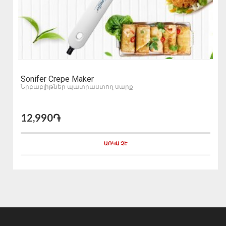
Sonifer Crepe Maker
Նրբաբլիթներ պատրաստող սարք
12,990֏
ԱՌԿԱ ՉԷ