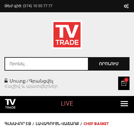
Թեժ գիծ:
(374) 10 55 77 77
ՈՐՈՆՈՒՄ
0
Մուտք
Գրանցվել
/
Հաշիվ և պատվերներ
LIVE
Բոլոր Ապրանքները
ԳԼԽԱՎՈՐ ԷՋ
/
ԼԱՎԱԳՈՒՅՆ ՎԱՃԱՌՔ
/
CHEF BASKET
Տան Համար