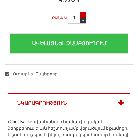
ՔԱՆԱԿ
ԱՎԵԼԱՑՆԵԼ ԶԱՄԲՅՈՒՂՈՒՄ
Ուղարկել Ընկերոջը
ՆԿԱՐԱԳՐՈՒԹՅՈՒՆ
«Chef Basket» խոհանոցի համար իսկական
ձեռքբերում է: Այն հեշտությամբ վերածվում է քամոցի,
և շոգեխաշելու, եփելու, տապակելու համար հիանալի