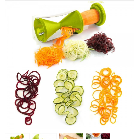
Խոհանոցային
Ֆիտնես
Գեղեցկություն ԵՒ Խնամք
Երեխաների Համար
Լավագույն Վաճառք