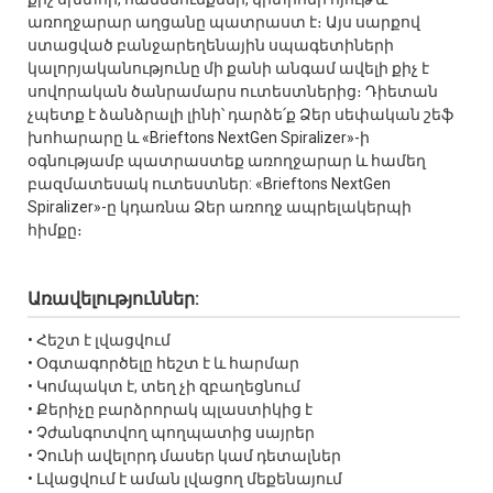
առողջարար աղցանը պատրաստ է։ Այս սարքով
ստացված բանջարեղենային սպագետիների
կալորյականությունը մի քանի անգամ ավելի քիչ է
սովորական ծանրամարս ուտեստներից։ Դիետան
չպետք է ձանձրալի լինի՝ դարձե՛ք Ձեր սեփական շեֆ
խոհարարը և «Brieftons NextGen Spiralizer»-ի
օգնությամբ պատրաստեք առողջարար և համեղ
բազմատեսակ ուտեստներ: «Brieftons NextGen
Spiralizer»-ը կդառնա Ձեր առողջ ապրելակերպի
հիմքը։
Առավելություններ:
• Հեշտ է լվացվում
• Օգտագործելը հեշտ է և հարմար
• Կոմպակտ է, տեղ չի զբաղեցնում
• Քերիչը բարձրորակ պլաստիկից է
• Չժանգոտվող պողպատից սայրեր
• Չունի ավելորդ մասեր կամ դետալներ
• Լվացվում է աման լվացող մեքենայում