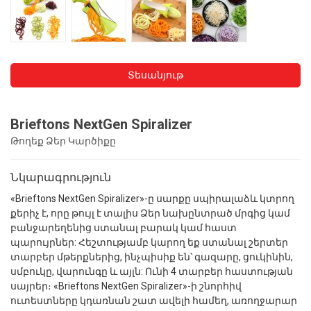
Տեսանյութ
Brieftons NextGen Spiralizer
Թողեք Ձեր Կարծիքը
Նկարագրություն
«Brieftons NextGen Spiralizer»-ը սարքը սպիրալաձև կտրող
քերիչ է, որը թույլ է տալիս Ձեր նախընտրած մրգից կամ
բանջարեղենից ստանալ բարակ կամ հաստ
պարույրներ: Հեշտությամբ կարող եք ստանալ շերտեր
տարբեր մթերքներից, ինչպիսիք են՝ գազարը, ցուկինին,
սմբուկը, վարունգը և այլն: Ունի 4 տարբեր հաստության
սայրեր։ «Brieftons NextGen Spiralizer»-ի շնորհիվ
ուտեստները կդառնան շատ ավելի համեղ, առողջարար