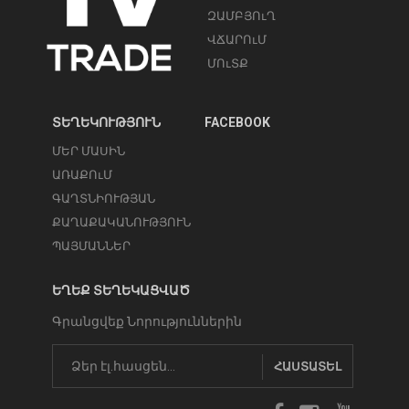
ԶԱՄԲՅՈւՂ
ՎՃԱՐՈւՄ
ՄՈւՏՔ
ՏԵՂԵԿՈՒԹՅՈՒՆ
FACEBOOK
ՄԵՐ ՄԱՍԻՆ
ԱՌԱՔՈւՄ
ԳԱՂՏՆԻՈՒԹՅԱՆ
ՔԱՂԱՔԱԿԱՆՈՒԹՅՈՒՆ
ՊԱՅՄԱՆՆԵՐ
ԵՂԵՔ ՏԵՂԵԿԱՑՎԱԾ
Գրանցվեք Նորություններին
ՀԱՍՏԱՏԵԼ