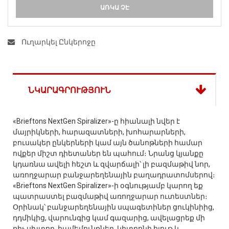
ԱՌԿԱ ՉԷ
Ուղարկել Ընկերոջը
ՆԿԱՐԱԳՐՈՒԹՅՈՒՆ
«Brieftons NextGen Spiralizer»-ը հիանալի նվեր է
մայրիկների, հարազատների, խոհարարների,
բուսակեր ընկերների կամ այն ծանոթների համար
ովքեր միշտ դիետաներ են պահում։ Նրանց կյանքը
կդառնա ավելի հեշտ և զվարճալի՝ լի բազմաթիվ նոր,
առողջարար բանջարեղենային բաղադրատոմսերով։
«Brieftons NextGen Spiralizer»-ի օգնությամբ կարող եք
պատրաստել բազմաթիվ առողջարար ուտեստներ։
Օրինակ՝ բանջարեղենային սպագետիներ ցուկինիից,
դդմիկից, վարունգից կամ գազարից, ավելացրեք մի
քիչ սխտոր, համեմունքներ, կիտրոնի հյութ և