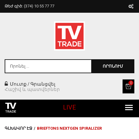
Թեժ գիծ:
(374) 10 55 77 77
ՈՐՈՆՈՒՄ
0
Մուտք
Գրանցվել
/
Հաշիվ և պատվերներ
LIVE
Բոլոր Ապրանքները
ԳԼԽԱՎՈՐ ԷՋ
/
BRIEFTONS NEXTGEN SPIRALIZER
Տան Համար