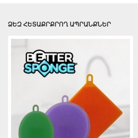
ՁԵԶ ՀԵՏԱՔՐՔՐՈՂ ԱՊՐԱՆՔՆԵՐ