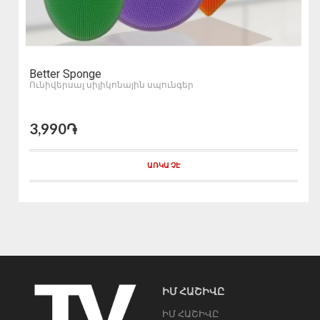
Better Sponge
Ունիվերսալ սիլիկոնային սպունգեր
3,990֏
ԱՌԿԱ ՉԷ
ԻՄ ՀԱՇԻՎԸ
ԻՄ ՀԱՇԻՎԸ