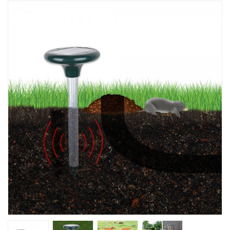
Խոհանոցային
Ֆիտնես
Գեղեցկություն ԵՒ Խնամք
Երեխաների Համար
Լավագույն Վաճառք