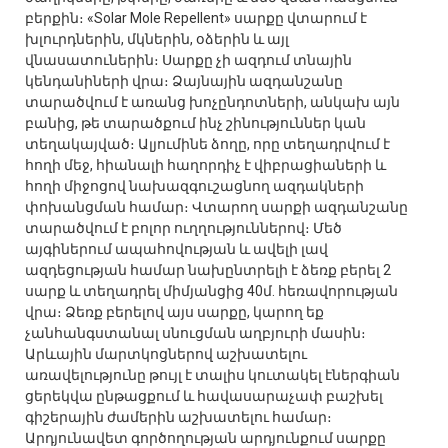
բերքին։ «Solar Mole Repellent» սարքը վտարում է
խլուրդներին, մկներին, օձերին և այլ
վնասատուներին։ Սարքը չի ազդում տնային
կենդանիների վրա։ Ձայնային ազդանշանը
տարածվում է առանց խոչընդոտների, անկախ այն
բանից, թե տարածքում ինչ շինություններ կան
տեղակայված։ Ալյումինե ձողը, որը տեղադրվում է
հողի մեջ, հիանալի հաղորդիչ է վիբրացիաների և
հողի միջոցով նախազգուշացնող ազդակների
փոխանցման համար։ Վտարող սարքի ազդանշանը
տարածվում է բոլոր ուղղություններով։ Մեծ
այգիներում ապահովության և ավելի լավ
ազդեցության համար նախընտրելի է ձեռք բերել 2
սարք և տեղադրել միմյանցից 40մ. հեռավորության
վրա։ Ձեռք բերելով այս սարքը, կարող եք
չանհանգստանալ սնուցման աղբյուրի մասին։
Արևային մարտկոցներով աշխատելու
առավելությունը թույլ է տալիս կուտակել էներգիան
ցերեկվա ընթացքում և հավասարաչափ բաշխել
գիշերային ժամերին աշխատելու համար։
Արդյունավետ գործողության արդյունքում սարքը