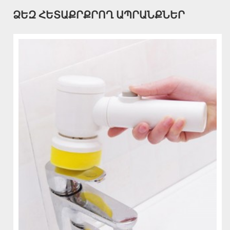
ՁԵԶ ՀԵՏԱՔՐՔՐՈՂ ԱՊՐԱՆՔՆԵՐ