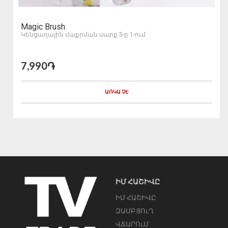
Magic Brush
Կենցաղային մաքրման սարք 5-ը 1-ում
7,990֏
ԱՌԿԱ ՉԷ
ԻՄ ՀԱՇԻՎԸ
ԻՄ ՀԱՇԻՎԸ
ԶԱՄԲՅՈւՂ
ՎՃԱՐՈւՄ