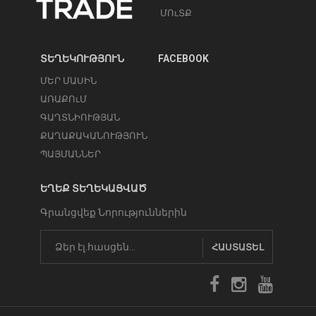
ՄՈւՏՔ
ՏԵՂԵԿՈՒԹՅՈՒՆ
FACEBOOK
ՄԵՐ ՄԱՍԻՆ
ԱՌԱՔՈւՄ
ԳԱՂՏՆԻՈՒԹՅԱՆ
ՔԱՂԱՔԱԿԱՆՈՒԹՅՈՒՆ
ՊԱՅՄԱՆՆԵՐ
ԵՂԵՔ ՏԵՂԵԿԱՑՎԱԾ
Գրանցվեք Նորություններին
ՀԱՍՏԱՏԵԼ