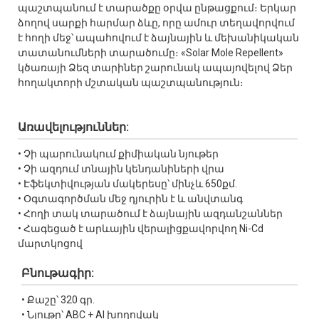
պաշտպանում է տարածքը օրվա ընթացքում։ Երկար
ձողով սարքի հարմար ձևը, որը ամուր տեղավորվում
է հողի մեջ՝ ապահովում է ձայնային և մեխանիկական
տատանումների տարածումը։ «Solar Mole Repellent»
կծառայի Ձեզ տարիներ շարունակ ապայովելով Ձեր
հողակտորի մշտական պաշտպանություն։
Առավելություններ:
• Չի պարունակում քիմիական նյութեր
• Չի ազդում տնային կենդանիների վրա
• Էֆեկտիվության մակերեսը՝ մինչև 650քմ.
• Օգտագործման մեջ դյուրին է և անվտանգ
• Հողի տակ տարածում է ձայնային ազդանշաններ
• Հագեցած է արևային վերալիցքավորվող Ni-Cd
մարտկոցով
Բնութագիր:
• Քաշը՝ 320 գր.
• Նյութը՝ ABC + Al խողովակ