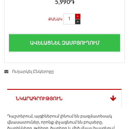
5,990֏
ՔԱՆԱԿ
ԱՎԵԼԱՑՆԵԼ ԶԱՄԲՅՈՒՂՈՒՄ
Ուղարկել Ընկերոջը
ՆԿԱՐԱԳՐՈՒԹՅՈՒՆ
Դաշտերում, այգիներում լինում են բազմատեսակ
վնասատուներ, որոնք փչացնում են բույսերը,
ծաղիկները, թփերը, ծառերը և մեծ վնաս հասցնում