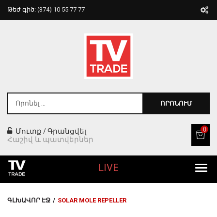
Թեժ գիծ:
(374) 10 55 77 77
ՈՐՈՆՈՒՄ
0
Մուտք
Գրանցվել
/
Հաշիվ և պատվերներ
LIVE
Բոլոր Ապրանքները
ԳԼԽԱՎՈՐ ԷՋ
/
SOLAR MOLE REPELLER
Տան Համար