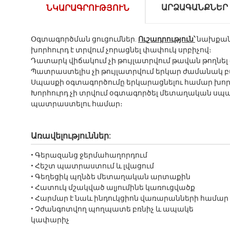
ԱՐՁԱԳԱՆՔՆԵՐ
ՆԿԱՐԱԳՐՈՒԹՅՈՒՆ
Օգտագործման ցուցումներ.
Ուշադրություն՝
նախքան 
խորհուրդ է տրվում չորացնել փափուկ սրբիչով։
Դատարկ վիճակում չի թույլատրվում թավան թողնե
Պատրաստելիս չի թույլատրվում երկար ժամանակ 
Սպասքի օգտագործումը երկարացնելու համար խորհ
Խորհուրդ չի տրվում օգտագործել մետաղական սպա
պատրաստելու համար։
Առավելություններ:
• Գերազանց ջերմահաղորդում
• Հեշտ պատրաստում և լվացում
• Գեղեցիկ պղնձե մետաղական արտաքին
• Հատուկ մշակված ալյումինե կառուցվածք
• Հարմար է նաև ինդուկցիոն վառարանների համար
• Չժանգոտվող պողպատե բռնիչ և ապակե
կափարիչ