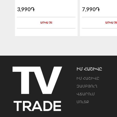
3,990֏
7,990֏
ԱՌԿԱ ՉԷ
ԱՌԿԱ Չ
ԻՄ ՀԱՇԻՎԸ
ԻՄ ՀԱՇԻՎԸ
ԶԱՄԲՅՈւՂ
ՎՃԱՐՈւՄ
ՄՈւՏՔ