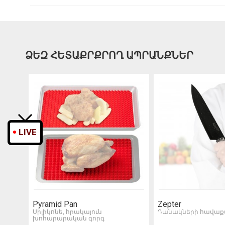
ՁԵԶ ՀԵՏԱՔՐՔՐՈՂ ԱՊՐԱՆՔՆԵՐ
LIVE
Pyramid Pan
Zepter
Սիլիկոնե, հրակայուն
Դանակների հավաք
խոհարարական գորգ