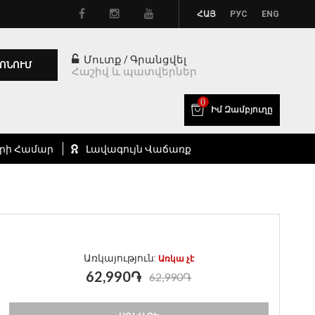
ՀԱՅ
РУС
ENG
Մուտք
Գրանցվել
/
ՈՆՈՒՄ
Հաշիվ և պատվերներ
0
Իմ Զամբյուղը
րի Համար
Լավագույն Վաճառք
Առկայություն:
Առկա չէ
62,990֏
62,990֏