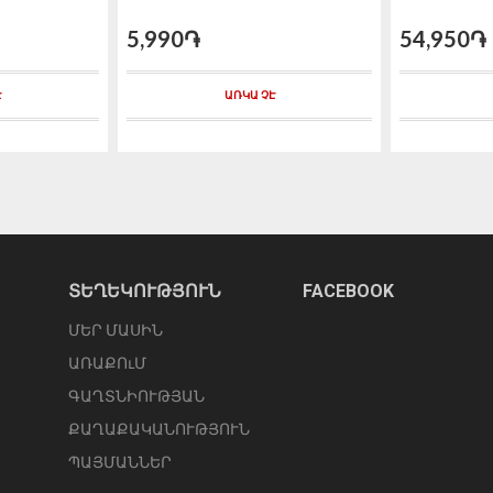
5,990֏
54,950֏
Է
ԱՌԿԱ ՉԷ
ՏԵՂԵԿՈՒԹՅՈՒՆ
FACEBOOK
ՄԵՐ ՄԱՍԻՆ
ԱՌԱՔՈւՄ
ԳԱՂՏՆԻՈՒԹՅԱՆ
ՔԱՂԱՔԱԿԱՆՈՒԹՅՈՒՆ
ՊԱՅՄԱՆՆԵՐ