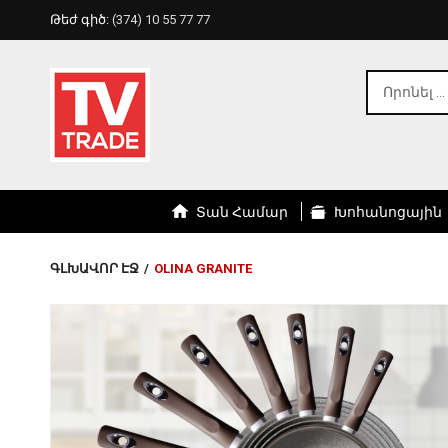
Թեժ գիծ:
(374) 10 55 77 77
Տան Համար
Խոհանոցային
ԳԼԽԱՎՈՐ ԷՋ
/
OLINA GRANITE