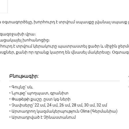
օգտագործելը, խորհուրդ է տրվում սպասքը լվանալ սպասք լ
լ գազօջախի վրա։
բացակայել խոհանոցից։
ուրդ է տրվում կերակուրը պատրաստել ցածր և միջին ջեր
սքներ, քանի որ դրանք կարող են վնասել մակերեսը։ Օգտ
Բնութագիր:
• Գույնը՝ սև
• Նյութը՝ պողպատ, գրանիտ
• Փաթեթի քաշը. ըստ կգ-ների
• Չափսերը՝ 22 սմ, 24 սմ, 26 սմ, 28 սմ, 30 սմ, 32 սմ
• Արտադրող կազմակերպություն Olina (Գերմանիա)
• Արտադրված է Չինաստանում