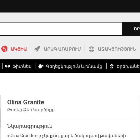
ՈՐ
ԱԿՑԻԱ
ԱՐԱԳ ԱՌԱՔՈՒՄ
ԱՋԱԿՑՈՒԹՅՈՒՆ
Ֆիտնես
Գեղեցկություն ԵՒ Խնամք
Երեխանե
Olina Granite
Թողեք Ձեր Կարծիքը
Նկարագրություն
«Olina Granite»-ը չկպչող, քարե ծակույթով թավաների