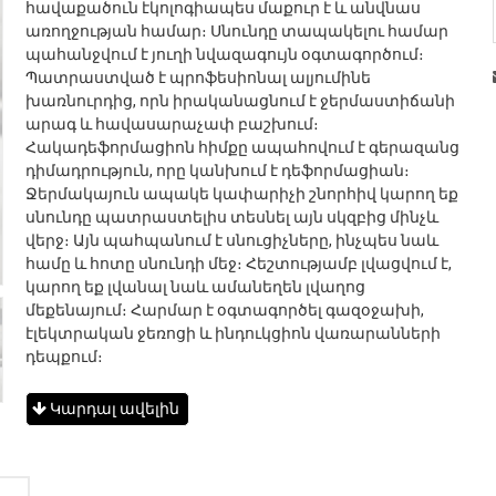
հավաքածուն էկոլոգիապես մաքուր է և անվնաս
առողջության համար։ Սնունդը տապակելու համար
պահանջվում է յուղի նվազագույն օգտագործում։
Պատրաստված է պրոֆեսիոնալ ալյումինե
խառնուրդից, որն իրականացնում է ջերմաստիճանի
արագ և հավասարաչափ բաշխում։
Հակադեֆորմացիոն հիմքը ապահովում է գերազանց
դիմադրություն, որը կանխում է դեֆորմացիան։
Ջերմակայուն ապակե կափարիչի շնորհիվ կարող եք
սնունդը պատրաստելիս տեսնել այն սկզբից մինչև
վերջ։ Այն պահպանում է սնուցիչները, ինչպես նաև
համը և հոտը սնունդի մեջ։ Հեշտությամբ լվացվում է,
կարող եք լվանալ նաև ամանեղեն լվաղոց
մեքենայում։ Հարմար է օգտագործել գազօջախի,
էլեկտրական ջեռոցի և ինդուկցիոն վառարանների
դեպքում։
Կարդալ ավելին