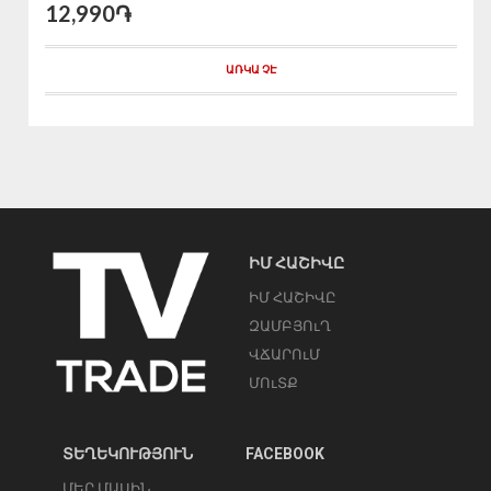
12,990֏
ԱՌԿԱ ՉԷ
ԻՄ ՀԱՇԻՎԸ
ԻՄ ՀԱՇԻՎԸ
ԶԱՄԲՅՈւՂ
ՎՃԱՐՈւՄ
ՄՈւՏՔ
ՏԵՂԵԿՈՒԹՅՈՒՆ
FACEBOOK
ՄԵՐ ՄԱՍԻՆ