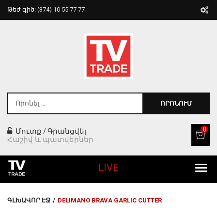
Թեժ գիծ:
(374) 10 55 77 77
ՈՐՈՆՈՒՄ
0
Մուտք
Գրանցվել
/
Հաշիվ և պատվերներ
LIVE
Բոլոր Ապրանքները
ԳԼԽԱՎՈՐ ԷՋ
/
DELIMANO BRAVA GARLIC CUTTER
Տան Համար