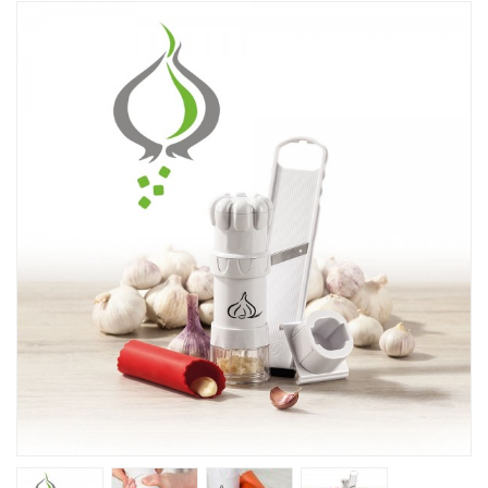
Խոհանոցային
Ֆիտնես
Գեղեցկություն ԵՒ Խնամք
Երեխաների Համար
Լավագույն Վաճառք