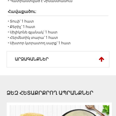
• Պատրաստված է Չինաստանում
Հավաքածու:
• Տուփ՝ 1 հատ
• Քերիչ՝ 1 հատ
• Սիլիկոնե գլանակ՝ 1 հատ
• Հերմետիկ տարա՝ 1 հատ
• Սխտոր կտրատող սարք՝ 1 հատ
ԱՐՁԱԳԱՆՔՆԵՐ
ՁԵԶ ՀԵՏԱՔՐՔՐՈՂ ԱՊՐԱՆՔՆԵՐ