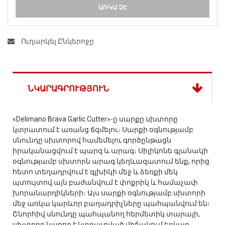
ԱՌԿԱ ՉԷ
Ուղարկել Ընկերոջը
ՆԿԱՐԱԳՐՈՒԹՅՈՒՆ
«Delimano Brava Garlic Cutter»-ը սարքը սխտորը
կտրատում է առանց ճզմելու։ Սարքի օգնությամբ
սնունդը սխտորով համեմելու գործընթացն
իրականացվում է պարզ և արագ։ Սիլիկոնե գլանակի
օգնությամբ սխտորն արագ կեղևազատում ենք, որից
հետո տեղադրվում է գլխիկի մեջ և ձեռքի մեկ
պտույտով այն բաժանվում է փոքրիկ և համաչափ
խորանարդիկների։ Այս սարքի օգնությամբ սխտորի
մեջ առկա կարևոր բաղադրիչները պահպանվում են։
Շնորհիվ սնունդը պահպանող հերմետիկ տարայի,
սխտորը կարող է կտրատված վիճակում երկար