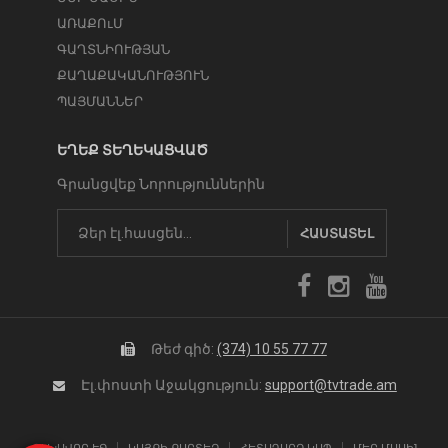
ԱՌԱՔՈւՄ
ԳԱՂՏՆԻՈՒԹՅԱՆ
ՔԱՂԱՔԱԿԱՆՈՒԹՅՈՒՆ
ՊԱՅՄԱՆՆԵՐ
ԵՂԵՔ ՏԵՂԵԿԱՑՎԱԾ
Գրանցվեք Նորություններին
ՀԱՍՏԱՏԵԼ
Թեժ գիծ:
(374) 10 55 77 77
Էլ.փոստի Աջակցություն:
support@tvtrade.am