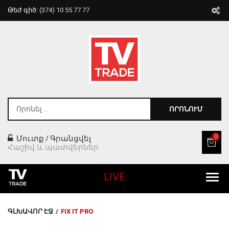
Թեժ գիծ:
(374) 10 55 77 77
ՈՐՈՆՈՒՄ
0
Մուտք
Գրանցվել
/
Հաշիվ և պատվերներ
LIVE
Բոլոր Ապրանքները
ԳԼԽԱՎՈՐ ԷՋ
/
FIX IT PRO
Տան Համար