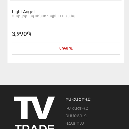
Light Angel
Ունիվերսալ սենսորային LED լամպ
3,990֏
ԱՌԿԱ ՉԷ
ԻՄ ՀԱՇԻՎԸ
ԻՄ ՀԱՇԻՎԸ
ԶԱՄԲՅՈւՂ
ՎՃԱՐՈւՄ