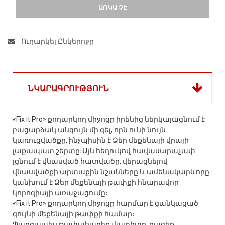
ԱՌԿԱ ՉԷ
Ուղարկել Ընկերոջը
ՆԿԱՐԱԳՐՈՒԹՅՈՒՆ
«Fix it Pro» քողարկող միջոցը իրենից ներկայացնում է
բացարձակ անգույն մի գել, որն ունի նույն
կառուցվածքը, ինչպիսին է Ձեր մեքենայի վրայի
լաքապատ շերտը։Այն հեղուկով հավասարաչափ
լցնում է վնասված հատվածը, վերացնելով
վնասվածքի արտաքին նշանները և ամենակարևորը
կանխում է Ձեր մեքենայի թափքի հնարավոր
կորոզիայի առաջացումը։
«Fix it Pro» քողարկող միջոցը հարմար է ցանկացած
գույնի մեքենայի թափքի համար։
Պարզապես թափահարեք մատիտը, բացեք