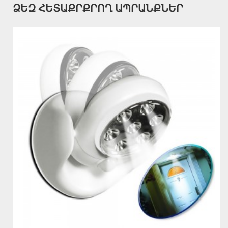
ՁԵԶ ՀԵՏԱՔՐՔՐՈՂ ԱՊՐԱՆՔՆԵՐ