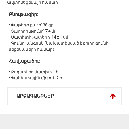
ավտոմեքենայի համար
Բնութագիր:
• Փաթեթի քաշը՝ 38 գր.
• Տարողությունը՝ 7.4 մլ
• Մատիտի չափերը՝ 14 x 1 սմ
• Գույնը՝ անգույն (նախատեսված է բոլոր գույնի
մեքենաների համար)
Հավաքածու:
• Քողարկող մատիտ 1 հ․
• Պահեստային միջուկ 2 հ․
ԱՐՁԱԳԱՆՔՆԵՐ