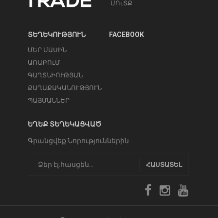
ՄՈւՏՔ
ՏԵՂԵԿՈՒԹՅՈՒՆ
FACEBOOK
ՄԵՐ ՄԱՍԻՆ
ԱՌԱՔՈւՄ
ԳԱՂՏՆԻՈՒԹՅԱՆ
ՔԱՂԱՔԱԿԱՆՈՒԹՅՈՒՆ
ՊԱՅՄԱՆՆԵՐ
ԵՂԵՔ ՏԵՂԵԿԱՑՎԱԾ
Գրանցվեք Նորություններին
ՀԱՍՏԱՏԵԼ