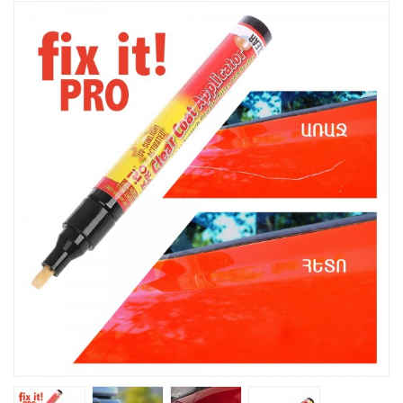
Խոհանոցային
Ֆիտնես
Գեղեցկություն ԵՒ Խնամք
Երեխաների Համար
Լավագույն Վաճառք