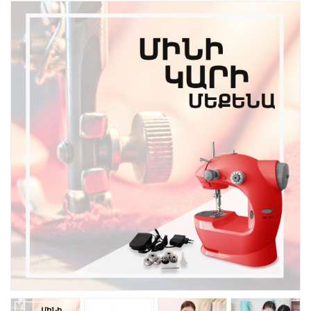
Խոհանոցային
Ֆիտնես
Գեղեցկություն ԵՒ Խնամք
Երեխաների Համար
Լավագույն Վաճառք