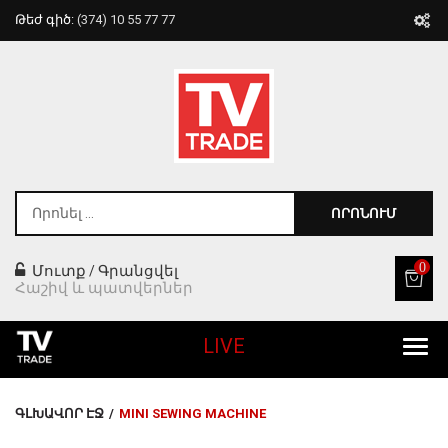
Թեժ գիծ:
(374) 10 55 77 77
ՈՐՈՆՈՒՄ
0
Մուտք
Գրանցվել
/
Հաշիվ և պատվերներ
LIVE
Բոլոր Ապրանքները
ԳԼԽԱՎՈՐ ԷՋ
/
MINI SEWING MACHINE
Տան Համար