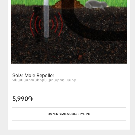
Solar Mole Repeller
Վնասատուներին վտարող սարք
5,990֏
ԱՎԵԼԱՑՆԵԼ ԶԱՄԲՅՈՒՂՈՒՄ