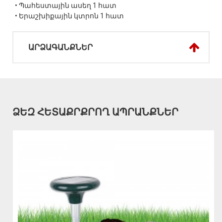
• Պահեստային ասեղ 1 հատ
• Երաշխիքային կտրոն 1 հատ
ԱՐՁԱԳԱՆՔՆԵՐ
ՁԵԶ ՀԵՏԱՔՐՔՐՈՂ ԱՊՐԱՆՔՆԵՐ