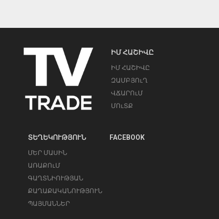
ԻՄ ՀԱՇԻՎԸ
ԻՄ ՀԱՇԻՎԸ
ԶԱՄԲՅՈւՂ
ՎՃԱՐՈւՄ
ՄՈւՏՔ
ՏԵՂԵԿՈՒԹՅՈՒՆ
FACEBOOK
ՄԵՐ ՄԱՍԻՆ
ԱՌԱՔՈւՄ
ԳԱՂՏՆԻՈՒԹՅԱՆ
ՔԱՂԱՔԱԿԱՆՈՒԹՅՈՒՆ
ՊԱՅՄԱՆՆԵՐ