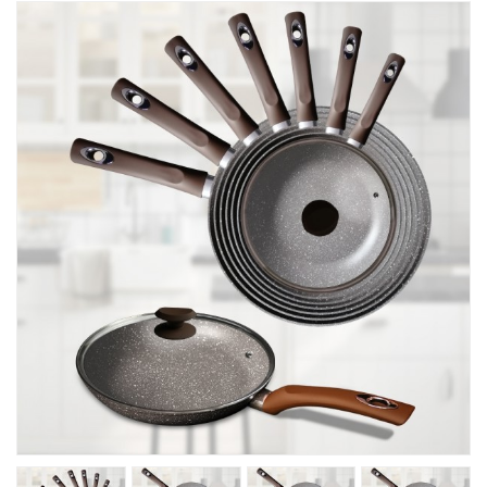
Товары Для Кухни
Фитнесс
Kрасота И Здоровье
Для Детей
Хиты