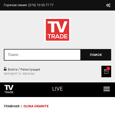
Горячая линия:
(374) 10 55 77 77
ПОИСК
0
/
Войти
Регистрация
аккаунт и заказы
LIVE
Все Продукты
ГЛАВНАЯ
/
OLINA GRANITE
Товары Для Дома