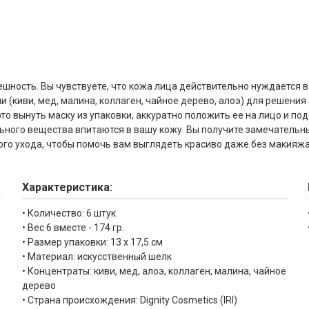
нешность. Вы чувствуете, что кожа лица действительно нуждается в
 (киви, мед, малина, коллаген, чайное дерево, алоэ) для решени
 это вынуть маску из упаковки, аккуратно положить ее на лицо и п
ьного вещества впитаются в вашу кожу. Вы получите замечательны
го ухода, чтобы помочь вам выглядеть красиво даже без макияжа
Характеристика:
• Количество: 6 штук
• Вес 6 вместе - 174 гр.
• Размер упаковки: 13 х 17,5 см
• Материал: искусственный шелк
• Концентраты: киви, мед, алоэ, коллаген, малина, чайное
дерево
• Страна происхождения: Dignity Cosmetics (IRI)