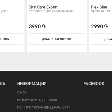
Skin Care Expert
Flex Glue
з ушей
Устройство для ухода за кожей
Прочный и мг
3990 ֏
2990 ֏
ОРЗИНУ
ДОБАВИТЬ В КОРЗИНУ
ДОБА
ИСЬ
ИНФОРМАЦИЯ
FACEBOOK
О НАС
ИНФОРМАЦИЯ О ДОСТАВКЕ
ПОЛИТИКА КОНФИДЕНЦИАЛЬНОСТИ