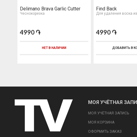
Delimano Brava Garlic Cutter
Find Back
Чеснокорезка
Для удаления воска и
4990 ֏
4990 ֏
НЕТ В НАЛИЧИИ
ДОБАВИТЬ В К
МОЯ УЧЁТНАЯ ЗАП
МОЯ УЧЁТНАЯ ЗАПИСЬ
МОЯ КОРЗИНА
ОФОРМИТЬ ЗАКАЗ