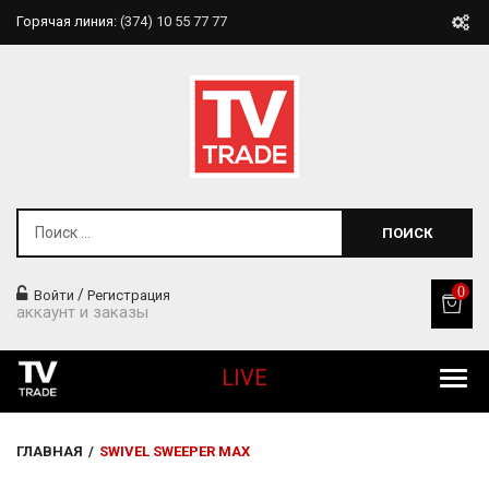
Горячая линия:
(374) 10 55 77 77
ПОИСК
0
/
Войти
Регистрация
аккаунт и заказы
LIVE
Все Продукты
ГЛАВНАЯ
/
SWIVEL SWEEPER MAX
Товары Для Дома