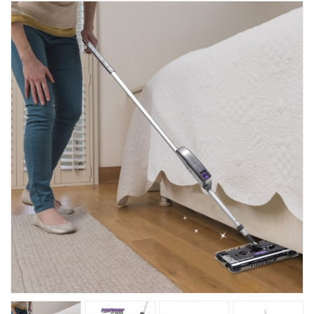
Товары Для Кухни
Фитнесс
Kрасота И Здоровье
Для Детей
Хиты