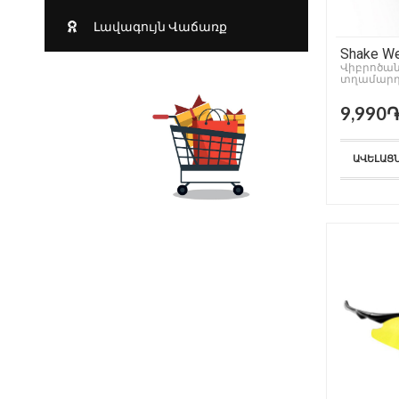
Լավագույն Վաճառք
Shake We
Վիբրոծա
տղամարդ
9,990
ԱՎԵԼԱՑ