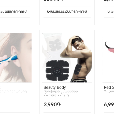
ՆԵԼ ԶԱՄԲՅՈՒՂՈՒՄ
ԱՎԵԼԱՑՆԵԼ ԶԱՄԲՅՈՒՂՈՒՄ
ԱՎԵ
k
Beauty Body
Red S
եղտը հեռացնող
Որովայնի մկանները
Պաշտ
մարզելու միջոց
֏
3,990֏
6,9