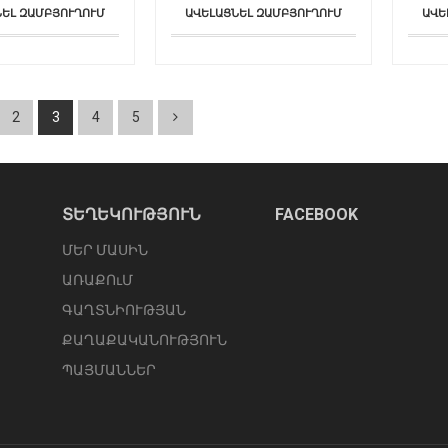
ՆԵԼ ԶԱՄԲՅՈՒՂՈՒՄ
ԱՎԵԼԱՑՆԵԼ ԶԱՄԲՅՈՒՂՈՒՄ
ԱՎԵ
2
3
4
5
ՏԵՂԵԿՈՒԹՅՈՒՆ
FACEBOOK
ՄԵՐ ՄԱՍԻՆ
ԱՌԱՔՈւՄ
ԳԱՂՏՆԻՈՒԹՅԱՆ
ՔԱՂԱՔԱԿԱՆՈՒԹՅՈՒՆ
ՊԱՅՄԱՆՆԵՐ