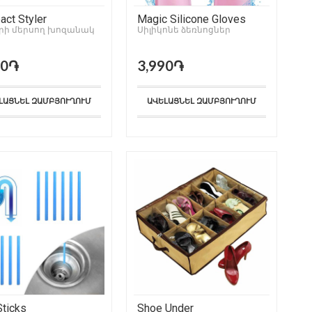
ct Styler
Magic Silicone Gloves
րի մերսող խոզանակ
Սիլիկոնե ձեռնոցներ
90֏
3,990֏
ԼԱՑՆԵԼ ԶԱՄԲՅՈՒՂՈՒՄ
ԱՎԵԼԱՑՆԵԼ ԶԱՄԲՅՈՒՂՈՒՄ
Sticks
Shoe Under