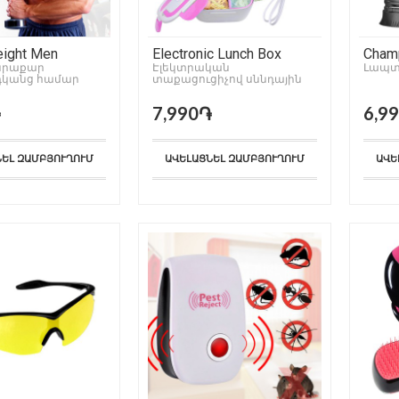
ight Men
Electronic Lunch Box
Champ
նրաքար
Էլեկտրական
Լապտ
կանց համար
տաքացուցիչով սննդային
կոնտեյներ
֏
7,990֏
6,9
ՆԵԼ ԶԱՄԲՅՈՒՂՈՒՄ
ԱՎԵԼԱՑՆԵԼ ԶԱՄԲՅՈՒՂՈՒՄ
ԱՎԵ