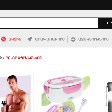
ՈՐ
ԱԿՑԻԱ
ԱՐԱԳ ԱՌԱՔՈՒՄ
ԱՋԱԿՑՈՒԹՅՈՒՆ
Ջ
/
ԲՈԼՈՐ ԱՊՐԱՆՔՆԵՐԸ