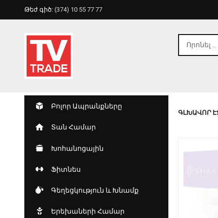
Թեժ գիծ:
(374) 10 55 77 77
Բոլոր Ապրանքները
ԳԼԽԱՎՈՐ Է
Տան Համար
Խոհանոցային
Ֆիտնես
Գեղեցկություն ԵՒ Խնամք
Երեխաների Համար