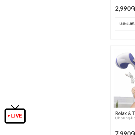
2,990
ԱՎԵԼԱՑ
Relax & 
LIVE
Մերսող-ն
7,990