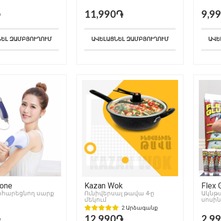
֏
11,990֏
9,9
ՆԵԼ ԶԱՄԲՅՈՒՂՈՒՄ
ԱՎԵԼԱՑՆԵԼ ԶԱՄԲՅՈՒՂՈՒՄ
ԱՎԵ
Tone
Kazan Wok
Flex 
իհարեցնող սարք
Ունիվերսալ թավա 4-ը
Ակնթա
մեկում
սոսին
2 Արձագանք
֏
12,990֏
2,9