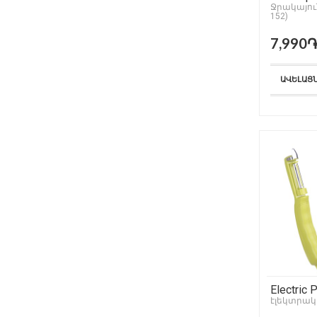
Ջրակայու
152)
7,990
ԱՎԵԼԱՑ
Electric 
էլեկտրակ