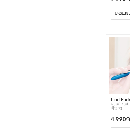
ԱՎԵԼԱՑ
Find Bac
Ականջակ
միջոց
4,990