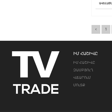
ԱՎԵԼԱՑ
1
ԻՄ ՀԱՇԻՎԸ
ԻՄ ՀԱՇԻՎԸ
ԶԱՄԲՅՈւՂ
ՎՃԱՐՈւՄ
ՄՈւՏՔ