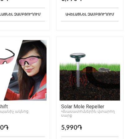
ԼԱՑՆԵԼ ԶԱՄԲՅՈՒՂՈՒՄ
ԱՎԵԼԱՑՆԵԼ ԶԱՄԲՅՈՒՂՈՒՄ
hift
Solar Mole Repeller
պանիչ ակնոց
Վնասատուներին վտարող
սարք
90֏
5,990֏