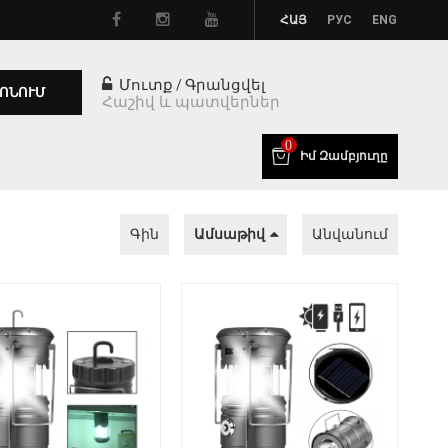
ՀԱՅ
РУС
ENG
Մուտք
Գրանցվել
/
ՈՆՈՒՄ
Հաշիվ և պատվերներ
0
Իմ Զամբյուղը
Գին
Ամսաթիվ
Անվանում