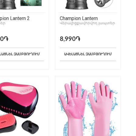
ion Lantern 2
Champion Lantern
եր
Վերալիցքավորվող լապտեր
90֏
8,990֏
ԼԱՑՆԵԼ ԶԱՄԲՅՈՒՂՈՒՄ
ԱՎԵԼԱՑՆԵԼ ԶԱՄԲՅՈՒՂՈՒՄ