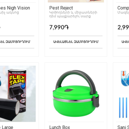
ses Nigh Vision
Pest Reject
Compa
իչ ակնոց
Կրծողների և միջատների
Մազե
դեմ պայքարելու սարք
֏
7,990֏
2,9
ՆԵԼ ԶԱՄԲՅՈՒՂՈՒՄ
ԱՎԵԼԱՑՆԵԼ ԶԱՄԲՅՈՒՂՈՒՄ
ԱՎԵ
e Large
Lunch Box
Sani 