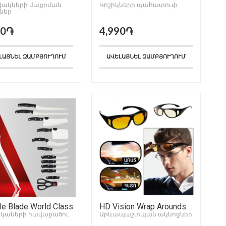
վակների մաքրման
Կոշիկների պահատուփ
ներ
90֏
4,990֏
ԼԱՑՆԵԼ ԶԱՄԲՅՈՒՂՈՒՄ
ԱՎԵԼԱՑՆԵԼ ԶԱՄԲՅՈՒՂՈՒՄ
le Blade World Class
HD Vision Wrap Arounds
կաների հավաքածու
Արևապաշտպան ակնոցներ