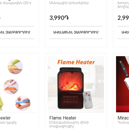
ն ժապավեն (20 x
Սննդային կոնտեյներ
Խողո
ձողիկ
֏
3,990֏
2,9
ՆԵԼ ԶԱՄԲՅՈՒՂՈՒՄ
ԱՎԵԼԱՑՆԵԼ ԶԱՄԲՅՈՒՂՈՒՄ
ԱՎԵ
Peeler
Flame Heater
Mirac
ան կլպիչ
Էներգախնայող մինի
Դանա
տաքացուցիչ