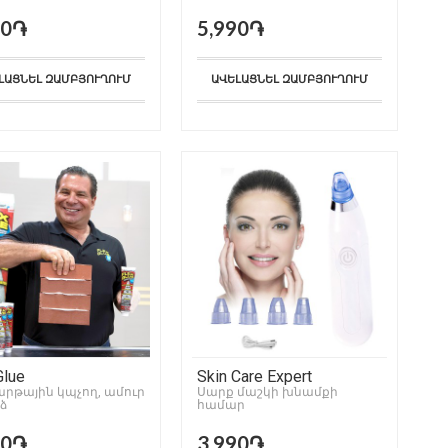
90֏
5,990֏
ԼԱՑՆԵԼ ԶԱՄԲՅՈՒՂՈՒՄ
ԱՎԵԼԱՑՆԵԼ ԶԱՄԲՅՈՒՂՈՒՄ
Glue
Skin Care Expert
րթային կպչող, ամուր
Սարք մաշկի խնամքի
ձ
համար
90֏
3,990֏