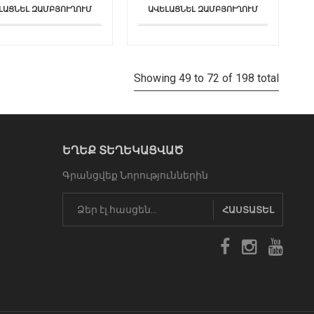
ԼԱՑՆԵԼ ԶԱՄԲՅՈՒՂՈՒՄ
ԱՎԵԼԱՑՆԵԼ ԶԱՄԲՅՈՒՂՈՒՄ
Showing 49 to 72 of 198 total
ԵՂԵՔ ՏԵՂԵԿԱՑՎԱԾ
Գրանցվեք Նորություններին
ՀԱՍՏԱՏԵԼ