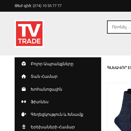
Թեժ գիծ:
(374) 10 55 77 77
Բոլոր Ապրանքները
ԳԼԽԱՎՈՐ Է
Տան Համար
Խոհանոցային
Ֆիտնես
Գեղեցկություն ԵՒ Խնամք
Երեխաների Համար