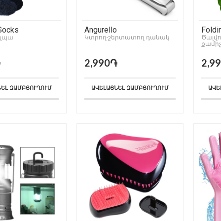
Socks
Angurello
Foldi
ւլպա
Կտրող-շերտատող դանակ
Trans
Ծալվ
քամի
֏
2,990֏
2,9
ՆԵԼ ԶԱՄԲՅՈՒՂՈՒՄ
ԱՎԵԼԱՑՆԵԼ ԶԱՄԲՅՈՒՂՈՒՄ
ԱՎԵ