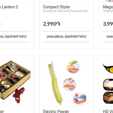
 Lantern 2
Compact Styler
Magic
Մազերի մերսող խոզանակ
Սիլիկ
֏
2,990֏
3,9
ՆԵԼ ԶԱՄԲՅՈՒՂՈՒՄ
ԱՎԵԼԱՑՆԵԼ ԶԱՄԲՅՈՒՂՈՒՄ
ԱՎԵ
er
Electric Peeler
HD Vi