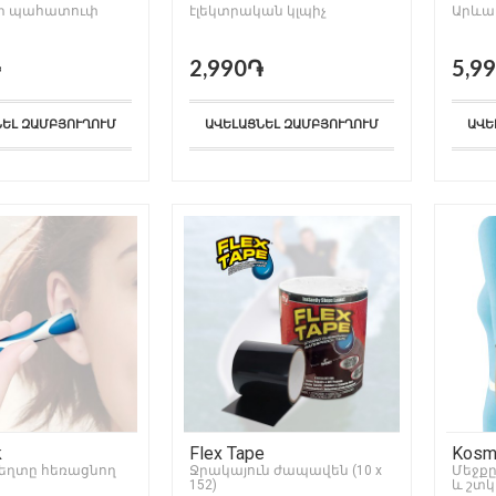
րի պահատուփ
էլեկտրական կլպիչ
Արևա
֏
2,990֏
5,9
ՆԵԼ ԶԱՄԲՅՈՒՂՈՒՄ
ԱՎԵԼԱՑՆԵԼ ԶԱՄԲՅՈՒՂՈՒՄ
ԱՎԵ
k
Flex Tape
Kosmo
եղտը հեռացնող
Ջրակայուն ժապավեն (10 x
Մեջքը
152)
և շտկ