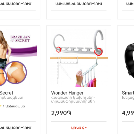
ՆԵԼ ԶԱՄԲՅՈՒՂՈՒՄ
ԱՎԵԼԱՑՆԵԼ ԶԱՄԲՅՈՒՂՈՒՄ
ԱՎԵ
 Secret
Wonder Hanger
Smart
երքնազգեստ
Հագուստի կախիչներ-
Խելաց
տրանսֆորմատորներ
1 Արձագանք
֏
2,990֏
4,9
ՆԵԼ ԶԱՄԲՅՈՒՂՈՒՄ
ԱՌԿԱ ՉԷ