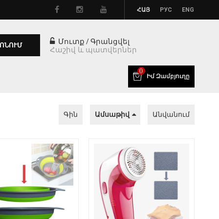
ՀԱՅ
РУС
ENG
Մուտք
Գրանցվել
/
ՈՆՈՒՄ
Հաշիվ և պատվերներ
0
Իմ Զամբյուղը
Գին
Ամսաթիվ
Անվանում