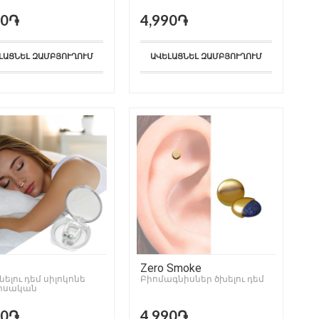
90֏
4,990֏
ԼԱՑՆԵԼ ԶԱՄԲՅՈՒՂՈՒՄ
ԱՎԵԼԱՑՆԵԼ ԶԱՄԲՅՈՒՂՈՒՄ
Zero Smoke
ելու դեմ սիլոկոնե
Բիոմագնիսներ ծխելու դեմ
իսական
90֏
4,990֏