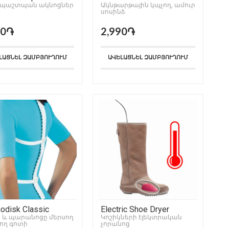
պաշտպան ակնոցներ
Ակնթարթային կպչող, ամուր
սոսինձ
90֏
2,990֏
ԼԱՑՆԵԼ ԶԱՄԲՅՈՒՂՈՒՄ
ԱՎԵԼԱՑՆԵԼ ԶԱՄԲՅՈՒՂՈՒՄ
disk Classic
Electric Shoe Dryer
 և պարանոցը մերսող
Կոշիկների էլեկտրական
ող գոտի
չորանոց