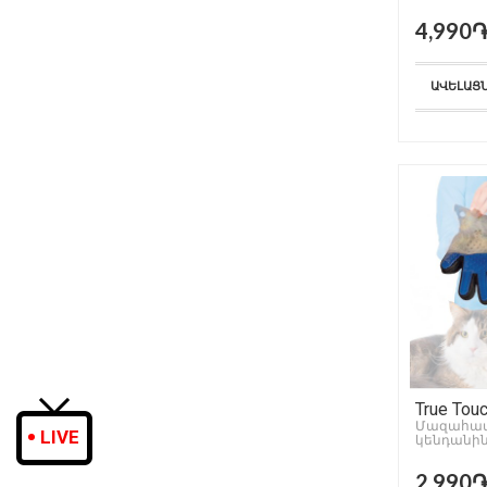
4,990
ԱՎԵԼԱՑ
True Tou
Մազահավ
LIVE
կենդանի
2,990