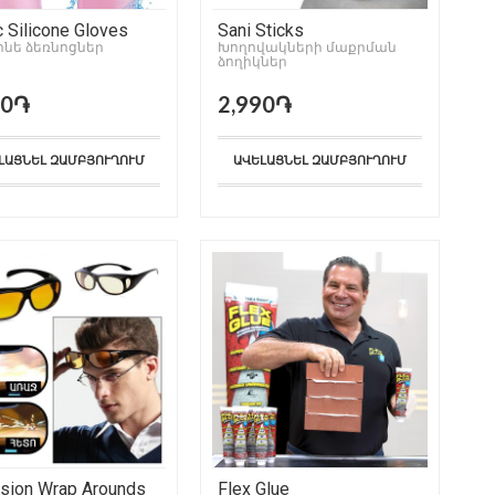
 Silicone Gloves
Sani Sticks
ոնե ձեռնոցներ
Խողովակների մաքրման
ձողիկներ
90֏
2,990֏
ԼԱՑՆԵԼ ԶԱՄԲՅՈՒՂՈՒՄ
ԱՎԵԼԱՑՆԵԼ ԶԱՄԲՅՈՒՂՈՒՄ
sion Wrap Arounds
Flex Glue