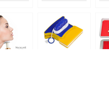
 Slimmer
Window Mate
Pyra
րզելու սարք
Ապակի մաքրող
Սիլիկ
մագնիսական գործիք
խոհա
֏
2,990֏
3,9
ԱՌԿԱ ՉԷ
ԱՌԿԱ ՉԷ