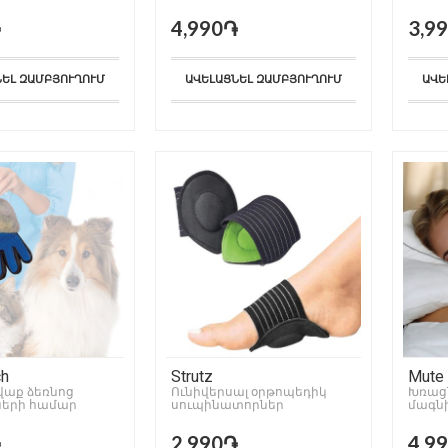
֏
4,990֏
3,9
ՆԵԼ ԶԱՄԲՅՈՒՂՈՒՄ
ԱՎԵԼԱՑՆԵԼ ԶԱՄԲՅՈՒՂՈՒՄ
ԱՎԵ
ch
Strutz
Mute
աք ձեռնոց
Ունիվերսալ օրթոպեդիկ
Խռացն
ների համար
սուպինատորներ
մագն
֏
2,990֏
4,9