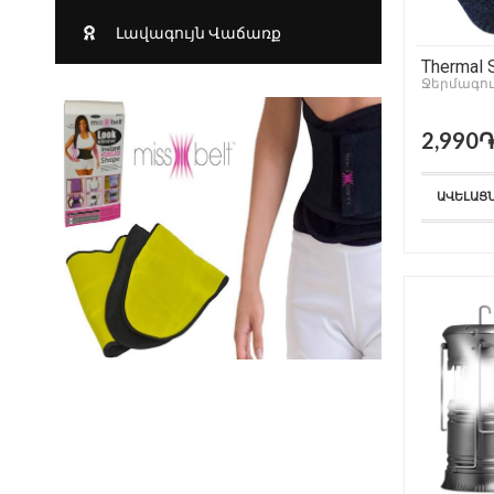
Լավագույն Վաճառք
Thermal 
Ջերմագո
2,990
ԱՎԵԼԱՑ