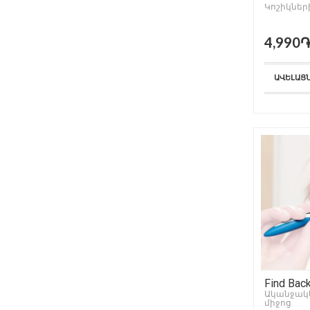
Կոշիկնե
4,990
ԱՎԵԼԱՑ
Find Bac
Ականջակ
միջոց