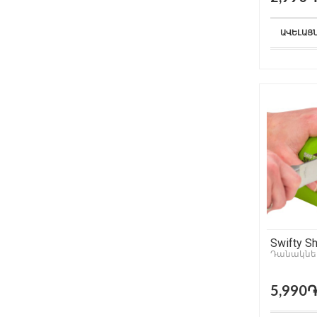
ԱՎԵԼԱՑ
Swifty S
Դանակներ
5,990