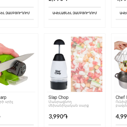
ՆԵԼ ԶԱՄԲՅՈՒՂՈՒՄ
ԱՎԵԼԱՑՆԵԼ ԶԱՄԲՅՈՒՂՈՒՄ
ԱՎԵ
harp
Slap Chop
Chef 
ի սրիչ
Մանրացնող
Ունիվ
մեխանիկական սարք
բազմ
զամբյ
֏
3,990֏
4,9