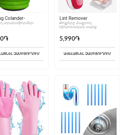
ng Colander-
Lint Remover
former
ող տրանսֆորմեր-
Քոլքերը մաքրող
չ
էլեկտրական սարք
(լիցքավորվող
մարտկոցներով)
90֏
5,990֏
ԼԱՑՆԵԼ ԶԱՄԲՅՈՒՂՈՒՄ
ԱՎԵԼԱՑՆԵԼ ԶԱՄԲՅՈՒՂՈՒՄ