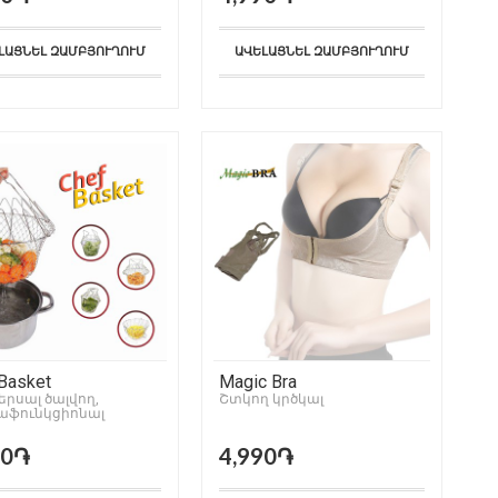
ԼԱՑՆԵԼ ԶԱՄԲՅՈՒՂՈՒՄ
ԱՎԵԼԱՑՆԵԼ ԶԱՄԲՅՈՒՂՈՒՄ
Basket
Magic Bra
երսալ ծալվող,
Շտկող կրծկալ
աֆունկցիոնալ
ուղ
90֏
4,990֏