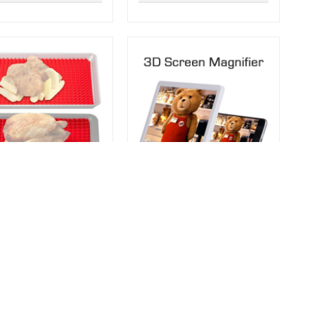
mid Pan
3D Screen Magnifier
ոնե, հրակայուն
էկրանի խոշորացուցիչ
րարական գորգ
90֏
3,990֏
ԱՌԿԱ ՉԷ
ԱՌԿԱ ՉԷ