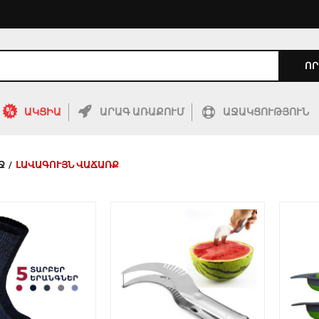
ՈՐ
ԱԿՑԻԱ
ԱՐԱԳ ԱՌԱՔՈՒՄ
ԱՋԱԿՑՈՒԹՅՈՒՆ
Ջ
/
ԼԱՎԱԳՈՒՅՆ ՎԱՃԱՌՔ