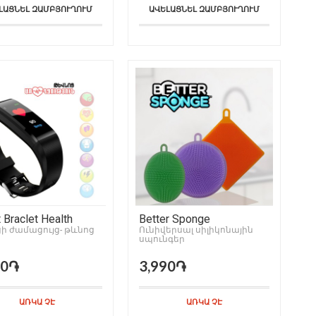
ԼԱՑՆԵԼ ԶԱՄԲՅՈՒՂՈՒՄ
ԱՎԵԼԱՑՆԵԼ ԶԱՄԲՅՈՒՂՈՒՄ
 Braclet Health
Better Sponge
ի ժամացույց- թևնոց
Ունիվերսալ սիլիկոնային
սպունգեր
90֏
3,990֏
ԱՌԿԱ ՉԷ
ԱՌԿԱ ՉԷ