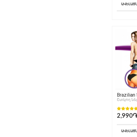
ԱՎԵԼԱՑ
Brazilian
Շտկող ն
2,990
ԱՎԵԼԱՑ